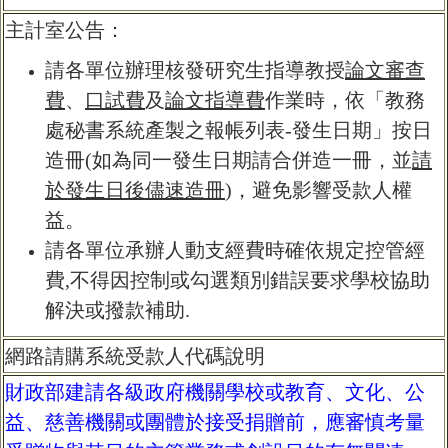
主計室公告：
請各單位辦理核發研究生指導教授
論文審查
費
、
口試費
及
論文指導費
作業時，依「教務
處秘書系統產製之報帳列表-發生日期」按日
造冊(如為同一發生日期請合併造一冊，並
請
於發生日後儘速造冊
)，避免影響受款人權
益。
請各單位承辦人動支經費時確依規定控管經
費
,
不得因控制或勾選類別錯誤要求學校協助
解決或撥款補助
.
網路請購系統受款人代碼說明
財政部建請各級政府機關學校或教育、文化、公
益、慈善機關或團體於接受捐贈前，應審慎考量