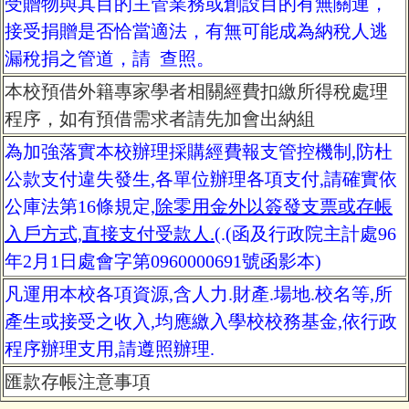
受贈物與其目的主管業務或創設目的有無關連，
接受捐贈是否恰當適法，有無可能成為納稅人逃
漏稅捐之管道，請 查照。
本校預借外籍專家學者相關經費扣繳所得稅處理
程序
，如有預借需求者請先加會出納組
為加強落實本校辦理採購經費報支管控機制,防杜
公款支付違失發生,各單位辦理各項支付,請確實依
公庫法第16條規定,
除零用金外以簽發支票或存帳
入戶方式,直接支付受款人.(
.(
函
及行政院主計處96
年2月1日處會字第0960000691號
函影本
)
凡運用本校各項資源,含人力.財產.場地.校名等,所
產生或接受之收入,均應繳入學校校務基金,依行政
程序辦理支用,請遵照辦理.
匯款存帳注意事項