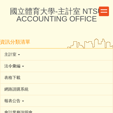
跳
國立體育大學-主計室 NTSU
到
主
ACCOUNTING OFFICE
要
內
容
區
資訊分類清單
主計室
法令彙編
表格下載
網路請購系統
報表公告
會計業務說明會